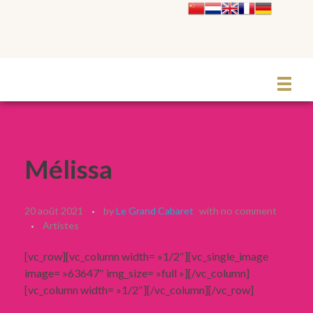
Le Grand Cabaret Hauts-de-France
Mélissa
20 août 2021
by
Le Grand Cabaret
with
no comment
Artistes
[vc_row][vc_column width= »1/2″][vc_single_image
image= »63647″ img_size= »full »][/vc_column]
[vc_column width= »1/2″][/vc_column][/vc_row]