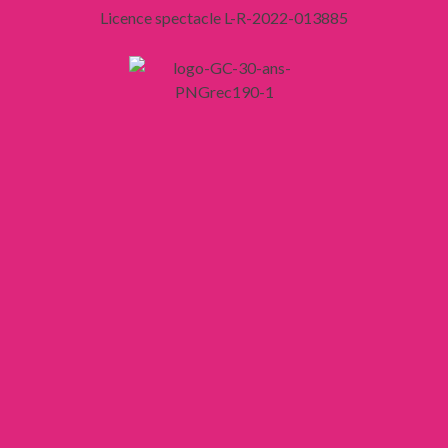
Licence spectacle L-R-2022-013885
Liens
Mentions légales
Confidentialité
CGV
CGU
Mon compte
Accès/création
Mes réservations
INFOS