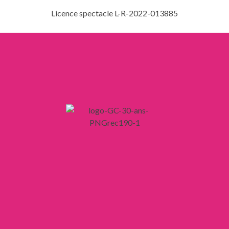
Licence spectacle L-R-2022-013885
LIENS
Mentions légales
Confidentialité
CGV
CGU