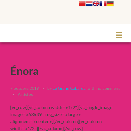
Le Grand Cabaret Hauts-de-France
Énora
7 octobre 2019
by
Le Grand Cabaret
with
no comment
Artistes
[vc_row][vc_column width= »1/2″][vc_single_image
image= »63639″ img_size= »large »
alignment= »center »][/vc_column][vc_column
width= »1/2″][/vc_column][/vc_row]