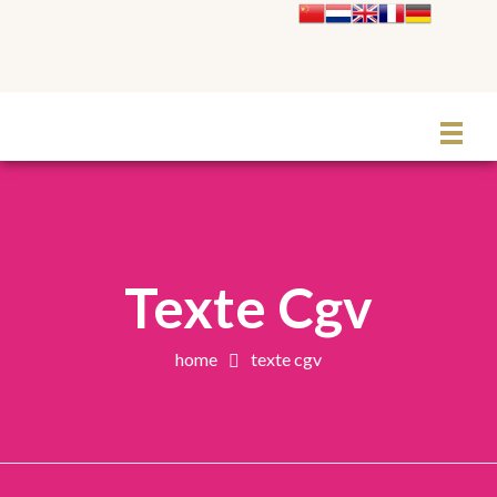
Le Grand Cabaret Hauts-de-France
Texte Cgv
home
texte cgv