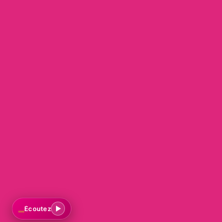
Mon compte
Accès/création
Mes réservations
INFOS
Infos pratiques
Menu
Nous rejoindre
Serveur/se
Écoutez