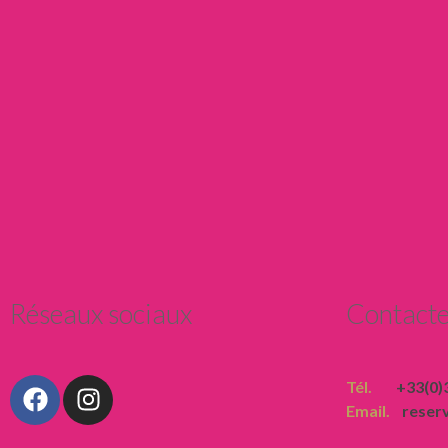
Réseaux sociaux
Contacte
Tél.
+33(0)3
Email.
reser