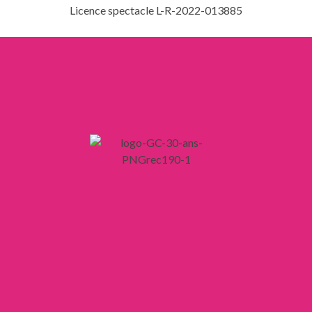
Licence spectacle L-R-2022-013885
LIENS
Mentions légales
Confidentialité
CGV
CGU