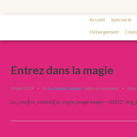
Accueil
Spectacle
Hébergement
Cont
Entrez dans la magie
14 juin 2019
by
Le Grand Cabaret
with
no comment
Non 
[vc_row][vc_column][vc_single_image image= »32812″ img_si