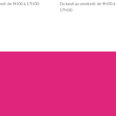
dredi de 9H00 à 17H00
Du lundi au vendredi de 9H00 à
17H00
INFOS
NOUS REJOINDRE
Infos pratiques
Serveur/se