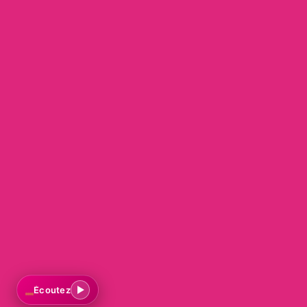
Mon compte
Accès/création
Mes réservations
INFOS
Infos pratiques
Menu
Nous rejoindre
Serveur/se
Écoutez