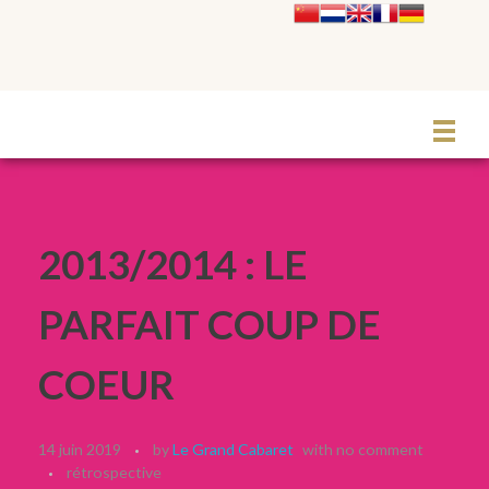
Le Grand Cabaret Hauts-de-France
2013/2014 : LE
PARFAIT COUP DE
COEUR
14 juin 2019
by
Le Grand Cabaret
with
no comment
rétrospective