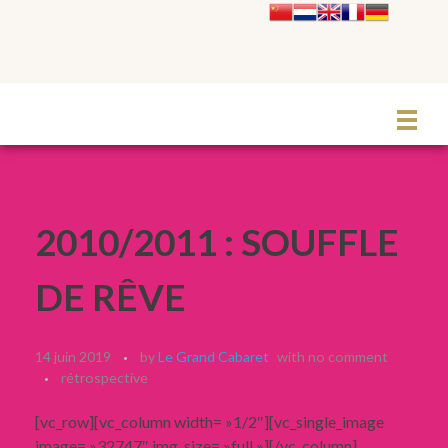
Le Grand Cabaret Hauts-de-France
2010/2011 : SOUFFLE
DE RÊVE
14 juin 2019
by
Le Grand Cabaret
with
no comment
rétrospective
[vc_row][vc_column width= »1/2″][vc_single_image
image= »32747″ img_size= »full »][/vc_column]