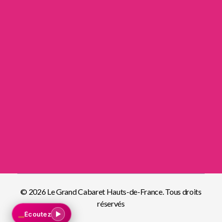
Infos pratiques
Menu
NOUS REJOINDRE
Serveur/se
© 2026 Le Grand Cabaret Hauts-de-France. Tous droits
réservés
Écoutez