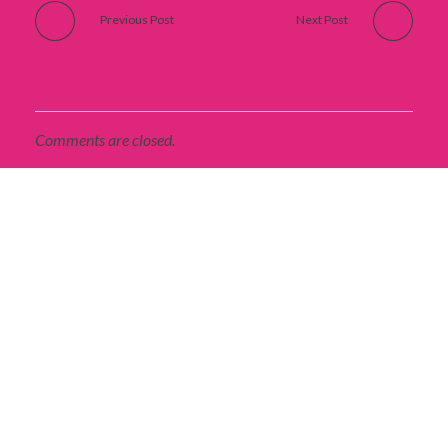
Previous Post
Next Post
Comments are closed.
BILLETS CADEAUX
ACHETER