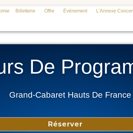
omie
Billetterie
Offre
Événement
L’Annexe Concer
urs De Progra
Grand-Cabaret Hauts De France
Réserver