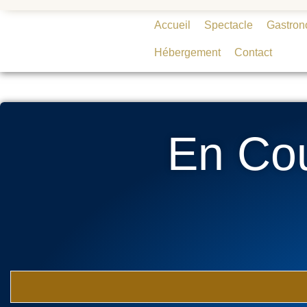
Accueil
Spectacle
Gastron
Hébergement
Contact
En Co