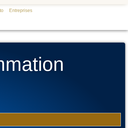
to
Entreprises
mmation